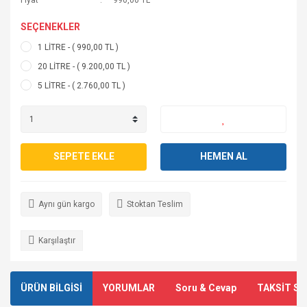
SEÇENEKLER
1 LİTRE - ( 990,00 TL )
20 LİTRE - ( 9.200,00 TL )
5 LİTRE - ( 2.760,00 TL )
SEPETE EKLE
HEMEN AL
Aynı gün kargo
Stoktan Teslim
Karşılaştır
ÜRÜN BİLGİSİ
YORUMLAR
Soru & Cevap
TAKSİT SE