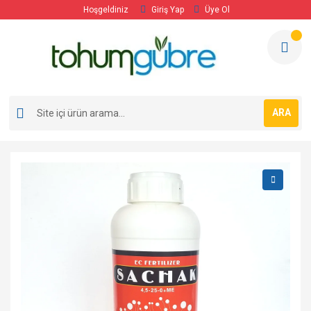
Hoşgeldiniz
Giriş Yap
Üye Ol
ARA