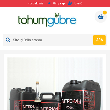
Hoşgeldiniz
Giriş Yap
Üye Ol
ARA