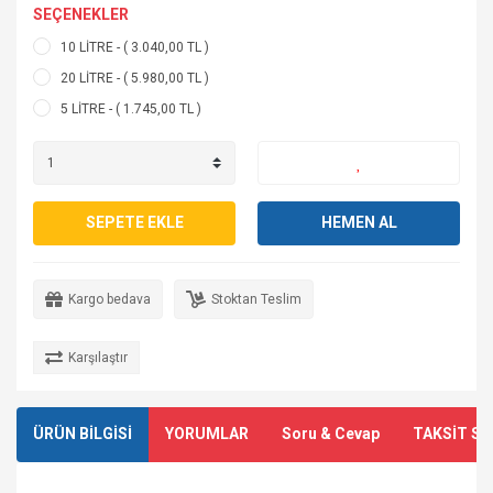
SEÇENEKLER
10 LİTRE - ( 3.040,00 TL )
20 LİTRE - ( 5.980,00 TL )
5 LİTRE - ( 1.745,00 TL )
SEPETE EKLE
HEMEN AL
Kargo bedava
Stoktan Teslim
Karşılaştır
ÜRÜN BİLGİSİ
YORUMLAR
Soru & Cevap
TAKSİT SE