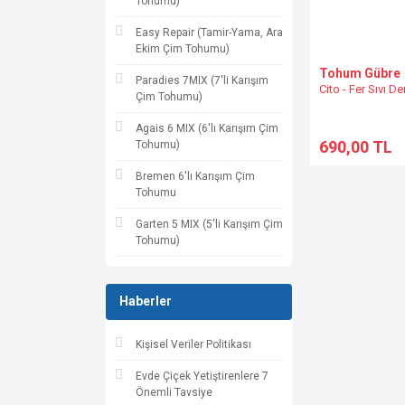
Tohumu)
Easy Repair (Tamir-Yama, Ara
Ekim Çim Tohumu)
Tohum Gübre
Paradies 7MIX (7'li Karışım
Cito - Fer Sıvı D
Çim Tohumu)
Agais 6 MIX (6'lı Karışım Çim
690,00 TL
Tohumu)
Bremen 6'lı Karışım Çim
Tohumu
Garten 5 MIX (5'li Karışım Çim
Tohumu)
Haberler
Kişisel Veriler Politikası
Evde Çiçek Yetiştirenlere 7
Önemli Tavsiye