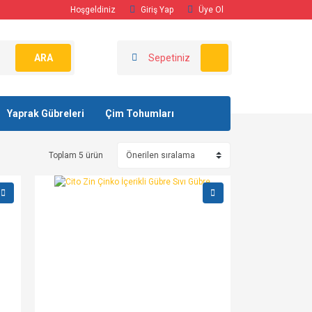
Hoşgeldiniz
Giriş Yap
Üye Ol
ARA
Sepetiniz
Yaprak Gübreleri
Çim Tohumları
Toplam 5 ürün