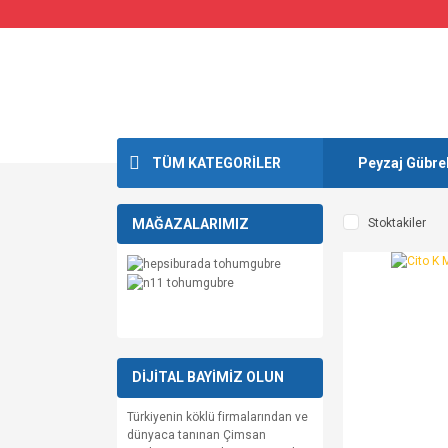
TÜM KATEGORİLER
Peyzaj Gübrel
MAĞAZALARIMIZ
Stoktakiler
DİJİTAL BAYİMİZ OLUN
Türkiyenin köklü firmalarından ve
dünyaca tanınan Çimsan