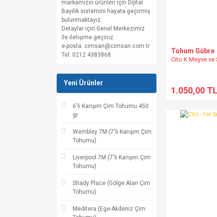
markamızın ürünleri için Dijital
Bayilik sistemini hayata geçirmiş
bulunmaktayız.
Detaylar için Genel Merkezimiz
ile iletişime geçiniz.
e-posta:
cimsan@cimsan.com.tr
Tohum Gübre
Tel: 0212 4383868
Cito K Meyve ve
Yeni Ürünler
1.050,00 T
6'lı Karışım Çim Tohumu 450
gr
Wembley 7M (7'li Karışım Çim
Tohumu)
Liverpool 7M (7'li Karışım Çim
Tohumu)
Shady Place (Gölge Alan Çim
Tohumu)
Meditera (Ege-Akdeniz Çim