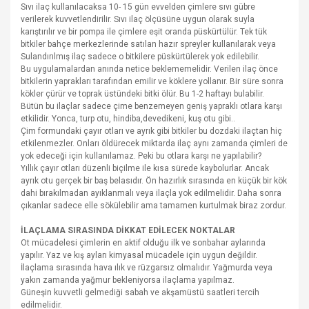
Sıvı ilaç kullanılacaksa 10- 15 gün evvelden çimlere sıvı gübre
verilerek kuvvetlendirilir. Sıvı ilaç ölçüsüne uygun olarak suyla
karıştırılır ve bir pompa ile çimlere eşit oranda püskürtülür. Tek tük
bitkiler bahçe merkezlerinde satılan hazır spreyler kullanılarak veya
Sulandırılmış ilaç sadece o bitkilere püskürtülerek yok edilebilir.
Bu uygulamalardan anında netice beklememelidir. Verilen ilaç önce
bitkilerin yaprakları tarafından emilir ve köklere yollanır. Bir süre sonra
kökler çürür ve toprak üstündeki bitki ölür. Bu 1-2 haftayı bulabilir.
Bütün bu ilaçlar sadece çime benzemeyen geniş yapraklı otlara karşı
etkilidir. Yonca, turp otu, hindiba,devedikeni, kuş otu gibi..
Çim formundaki çayır otları ve ayrık gibi bitkiler bu dozdaki ilaçtan hiç
etkilenmezler. Onları öldürecek miktarda ilaç aynı zamanda çimleri de
yok edeceği için kullanılamaz. Peki bu otlara karşı ne yapılabilir?
Yıllık çayır otları düzenli biçilme ile kısa sürede kaybolurlar. Ancak
ayrık otu gerçek bir baş belasıdır. Ön hazırlık sırasında en küçük bir kök
dahi bırakılmadan ayıklanmalı veya ilaçla yok edilmelidir. Daha sonra
çıkanlar sadece elle sökülebilir ama tamamen kurtulmak biraz zordur.
İLAÇLAMA SIRASINDA DİKKAT EDİLECEK NOKTALAR
Ot mücadelesi çimlerin en aktif olduğu ilk ve sonbahar aylarında
yapılır. Yaz ve kış ayları kimyasal mücadele için uygun değildir.
İlaçlama sırasında hava ılık ve rüzgarsız olmalıdır. Yağmurda veya
yakın zamanda yağmur bekleniyorsa ilaçlama yapılmaz.
Güneşin kuvvetli gelmediği sabah ve akşamüstü saatleri tercih
edilmelidir.