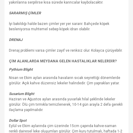
yakınlarına serpilirse kısa sürede karıncalar kaybolacaktır.
SARARMIŞ ÇİMLER
İyi bakıldığı halde bazen çimler yer yer sararır. Bahçede köpek
besleniyorsa muhtemel sebep köpek idrarı olabilir.
DRENAJ
Drenaj problemi varsa çimler zayıf ve renksiz olur. Kolayca çürüyebilir.
ÇİM ALANLARDA MEYDANA GELEN HASTALIKLAR NELERDİR?
Pythium Blight
Nisan ve Ekim ayları arasında havaların sıcak seyrettiği dönemlerde
görülür. Açık kahve düzensiz lekeler halindedir. Çim yaprakları yatar.
Susarium Blight
Haziran ve Ağustos ayları arasında yuvarlak hilal şeklinde lekeler
görülür. Ölü çim tırmıkla temizlenerek, 10-14 gün arayla 2 defa gerekli
ilaçlama yapılmalıdır.
Dollar Spot
Eylül ve Ekim aylarında çim üzerinde 15cm çapında kahve-saman
renkli dairesel leke oluşumları görülür. Çim kuru tutulmalı, haftada 1-2