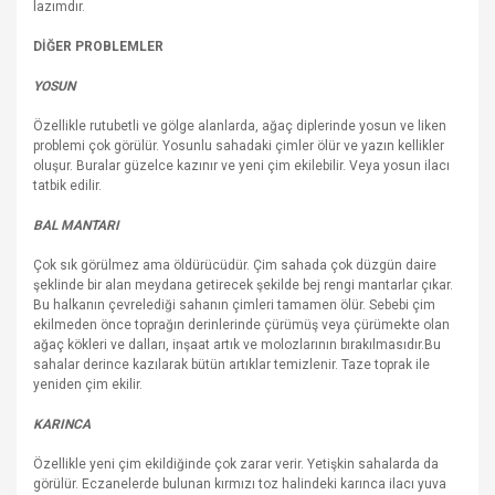
lazımdır.
DİĞER PROBLEMLER
YOSUN
Özellikle rutubetli ve gölge alanlarda, ağaç diplerinde yosun ve liken
problemi çok görülür. Yosunlu sahadaki çimler ölür ve yazın kellikler
oluşur. Buralar güzelce kazınır ve yeni çim ekilebilir. Veya yosun ilacı
tatbik edilir.
BAL MANTARI
Çok sık görülmez ama öldürücüdür. Çim sahada çok düzgün daire
şeklinde bir alan meydana getirecek şekilde bej rengi mantarlar çıkar.
Bu halkanın çevrelediği sahanın çimleri tamamen ölür. Sebebi çim
ekilmeden önce toprağın derinlerinde çürümüş veya çürümekte olan
ağaç kökleri ve dalları, inşaat artık ve molozlarının bırakılmasıdır.Bu
sahalar derince kazılarak bütün artıklar temizlenir. Taze toprak ile
yeniden çim ekilir.
KARINCA
Özellikle yeni çim ekildiğinde çok zarar verir. Yetişkin sahalarda da
görülür. Eczanelerde bulunan kırmızı toz halindeki karınca ilacı yuva