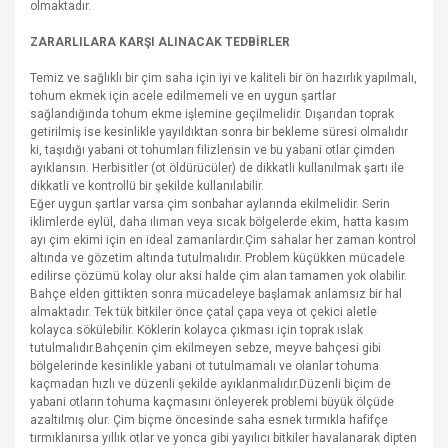
olmaktadır.
ZARARLILARA KARŞI ALINACAK TEDBİRLER
Temiz ve sağlıklı bir çim saha için iyi ve kaliteli bir ön hazırlık yapılmalı,
tohum ekmek için acele edilmemeli ve en uygun şartlar
sağlandığında tohum ekme işlemine geçilmelidir. Dışarıdan toprak
getirilmiş ise kesinlikle yayıldıktan sonra bir bekleme süresi olmalıdır
ki, taşıdığı yabani ot tohumları filizlensin ve bu yabani otlar çimden
ayıklansın. Herbisitler (ot öldürücüler) de dikkatli kullanılmak şartı ile
dikkatli ve kontrollü bir şekilde kullanılabilir.
Eğer uygun şartlar varsa çim sonbahar aylarında ekilmelidir. Serin
iklimlerde eylül, daha ılıman veya sıcak bölgelerde ekim, hatta kasım
ayı çim ekimi için en ideal zamanlardır.Çim sahalar her zaman kontrol
altında ve gözetim altında tutulmalıdır. Problem küçükken mücadele
edilirse çözümü kolay olur aksi halde çim alan tamamen yok olabilir.
Bahçe elden gittikten sonra mücadeleye başlamak anlamsız bir hal
almaktadır. Tek tük bitkiler önce çatal çapa veya ot çekici aletle
kolayca sökülebilir. Köklerin kolayca çıkması için toprak ıslak
tutulmalıdır.Bahçenin çim ekilmeyen sebze, meyve bahçesi gibi
bölgelerinde kesinlikle yabani ot tutulmamalı ve olanlar tohuma
kaçmadan hızlı ve düzenli şekilde ayıklanmalıdır.Düzenli biçim de
yabani otların tohuma kaçmasını önleyerek problemi büyük ölçüde
azaltılmış olur. Çim biçme öncesinde saha esnek tırmıkla hafifçe
tırmıklanırsa yıllık otlar ve yonca gibi yayılıcı bitkiler havalanarak dipten