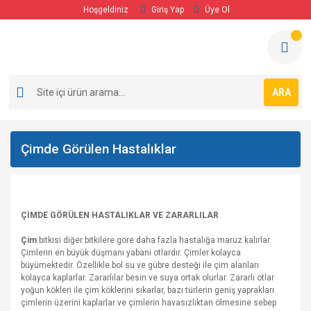
Hoşgeldiniz
Giriş Yap
Üye Ol
ARA
Çimde Görülen Hastalıklar
ÇİMDE GÖRÜLEN HASTALIKLAR VE ZARARLILAR
Çim
bitkisi diğer bitkilere göre daha fazla hastalığa maruz kalırlar.
Çimlerin en büyük düşmanı yabani otlardır. Çimler kolayca
büyümektedir. Özellikle bol su ve gübre desteği ile çim alanları
kolayca kaplarlar. Zararlılar besin ve suya ortak olurlar. Zararlı otlar
yoğun kökleri ile çim köklerini sıkarlar, bazı türlerin geniş yaprakları
çimlerin üzerini kaplarlar ve çimlerin havasızlıktan ölmesine sebep