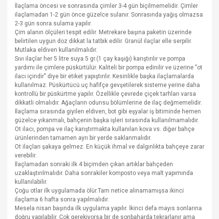
İlaçlama öncesi ve sonrasında çimler 3-4 gün biçilmemelidir. Çimler
ilaçlamadan 1-2 gün önce güzelce sulanır. Sonrasında yağış olmazsa
2-3 gün sonra sulama yapılır.
Çim alanın ölçüleri tespit edilir. Metrekare başına paketin üzerinde
belirtilen uygun doz dikkat la tatbik edilir. Granül ilaçlar elle serpilir.
Mutlaka eldiven kullanılmalıdır.
Sıvı ilaçlar her 5 litre suya 5 gr.(1 çay kaşığı) karıştırılır ve pompa
yardımı ile çimlere püskürtülür. Kaliteli bir pompa edinilir ve üzerine "ot
ilacı içindir" diye bir etiket yapıştırılır. Kesinlikle başka ilaçlamalarda
kullanılmaz. Püskürtücü uç hafifçe gevşetilerek sisteme yerine daha
kontrollü bir püskürtme yapılır. Özellikle çevrede çiçek tarhları varsa
dikkatli olmalıdır. Ağaçların odunsu bölümlerine de ilaç değmemelidir.
İlaçlama sırasında giyilen eldiven, bot gibi eşyalar iş bitiminde hemen
güzelce yıkanmalı, bahçenin başka işleri sırasında kullanılmamalıdır.
Ot ilacı, pompa ve ilaç karıştırmakta kullanılan kova vs. diğer bahçe
ürünlerinden tamamen ayrı bir yerde saklanmalıdır.
Ot ilaçları şakaya gelmez. En küçük ihmal ve dalgınlıkta bahçeye zarar
verebilir.
İlaçlamadan sonraki ilk 4 biçimden çıkan artıklar bahçeden
uzaklaştırılmalıdır. Daha sonrakiler komposto veya malt yapımında
kullanılabilir.
Çoğu otlar ilk uygulamada ölür.Tam netice alınamamışsa ikinci
ilaçlama 6 hafta sonra yapılmalıdır.
Mesela nisan başında ilk uygulama yapılır. İkinci defa mayıs sonlarına
doğru yapılabilir. Çok gerekiyorsa bir de sonbaharda tekrarlanır ama