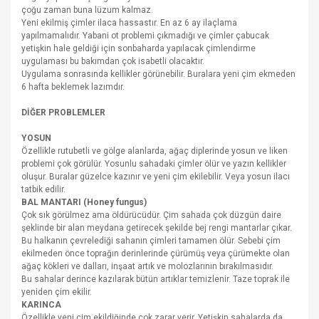
çoğu zaman buna lüzum kalmaz.
Yeni ekilmiş çimler ilaca hassastır. En az 6 ay ilaçlama
yapılmamalıdır. Yabani ot problemi çıkmadığı ve çimler çabucak
yetişkin hale geldiği için sonbaharda yapılacak çimlendirme
uygulaması bu bakımdan çok isabetli olacaktır.
Uygulama sonrasında kellikler görünebilir. Buralara yeni çim ekmeden
6 hafta beklemek lazımdır.
DİĞER PROBLEMLER
YOSUN
Özellikle rutubetli ve gölge alanlarda, ağaç diplerinde yosun ve liken
problemi çok görülür. Yosunlu sahadaki çimler ölür ve yazın kellikler
oluşur. Buralar güzelce kazınır ve yeni çim ekilebilir. Veya yosun ilacı
tatbik edilir.
BAL MANTARI (Honey fungus)
Çok sık görülmez ama öldürücüdür. Çim sahada çok düzgün daire
şeklinde bir alan meydana getirecek şekilde bej rengi mantarlar çıkar.
Bu halkanın çevrelediği sahanın çimleri tamamen ölür. Sebebi çim
ekilmeden önce toprağın derinlerinde çürümüş veya çürümekte olan
ağaç kökleri ve dalları, inşaat artık ve molozlarının bırakılmasıdır.
Bu sahalar derince kazılarak bütün artıklar temizlenir. Taze toprak ile
yeniden çim ekilir.
KARINCA
Özellikle yeni çim ekildiğinde çok zarar verir. Yetişkin sahalarda da