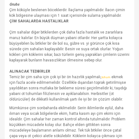
Grubs
Çim köküyle beslenen böceklerdir. İlaçlama yapılmalıdır. İlacın çimin
kök bölgesine ulaşması için 1 saat içerisinde sulama yapılmalıdır.
ÇİM SAHALARDA HASTALIKLAR
Çim sahalar diğer bitkilerden çok daha fazla hastalık ve zararlılara
maruz kalırlar. En büyük düşman yabani otlardır. Her şartta kolayca
büyüyebilen bu bitkiler bir de bol su, gübre vs. yi görünce çok kısa
sürede çim sahaları kaplayabilir. Besin ve suya ortak olurlar. Yoğun
kökleri çim köklerini sıkar, bazı türlerin geniş yaprakları çimlerin üzerini
kaplayarak bunların havasızlıktan ölmesine sebep olur.
ALINACAK TEDBİRLER
Temiz bir çim saha için çok iyi bir ön hazırlık yapılmalı,
ekmek
tohum
için fazla acele edilmemelidir. Özellikle dışarıdan toprak getirilmişse
yayıldıktan sonra mutlaka bir bekleme süresi geçirilmelidir ki, taşıdığı
yabani ot tohumları filizlensin ve ayıklanabilsin. Herbisitler (ot
öldürücüler) de dikkatli kullanılmak şartı ile iyi bir ön çözüm olabilir.
Mümkünse çim sonbaharda ekilmelidir. Serin iklimlerde eylül, daha
ılıman veya sıcak bölgelerde ekim, hatta kasım ayı çim ekimi için
idealdir. Çim sahalar her zaman kontrol altında tutulmalıdır. Problem
küçükken mücadele kolay olur. Bahçe elden gittikten sonra
mücadeleye başlamanın anlamı olmaz. Tek tük bitkiler önce çatal
çapa veya ot çekici aletle sökülebilir. Köklerin kolayca çıkması için