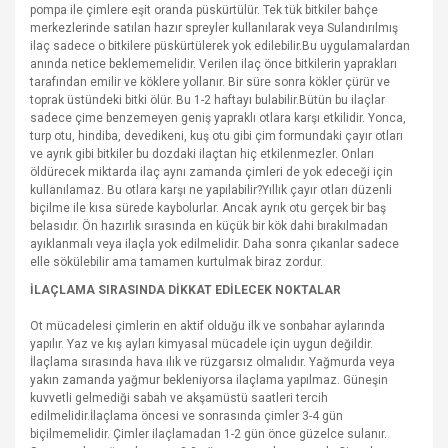
pompa ile çimlere eşit oranda püskürtülür. Tek tük bitkiler bahçe
merkezlerinde satılan hazır spreyler kullanılarak veya Sulandırılmış
ilaç sadece o bitkilere püskürtülerek yok edilebilir.Bu uygulamalardan
anında netice beklememelidir. Verilen ilaç önce bitkilerin yaprakları
tarafından emilir ve köklere yollanır. Bir süre sonra kökler çürür ve
toprak üstündeki bitki ölür. Bu 1-2 haftayı bulabilir.Bütün bu ilaçlar
sadece çime benzemeyen geniş yapraklı otlara karşı etkilidir. Yonca,
turp otu, hindiba, devedikeni, kuş otu gibi çim formundaki çayır otları
ve ayrık gibi bitkiler bu dozdaki ilaçtan hiç etkilenmezler. Onları
öldürecek miktarda ilaç aynı zamanda çimleri de yok edeceği için
kullanılamaz. Bu otlara karşı ne yapılabilir?Yıllık çayır otları düzenli
biçilme ile kısa sürede kaybolurlar. Ancak ayrık otu gerçek bir baş
belasıdır. Ön hazırlık sırasında en küçük bir kök dahi bırakılmadan
ayıklanmalı veya ilaçla yok edilmelidir. Daha sonra çıkanlar sadece
elle sökülebilir ama tamamen kurtulmak biraz zordur.
İLAÇLAMA SIRASINDA DİKKAT EDİLECEK NOKTALAR
Ot mücadelesi çimlerin en aktif olduğu ilk ve sonbahar aylarında
yapılır. Yaz ve kış ayları kimyasal mücadele için uygun değildir.
İlaçlama sırasında hava ılık ve rüzgarsız olmalıdır. Yağmurda veya
yakın zamanda yağmur bekleniyorsa ilaçlama yapılmaz. Güneşin
kuvvetli gelmediği sabah ve akşamüstü saatleri tercih
edilmelidir.İlaçlama öncesi ve sonrasında çimler 3-4 gün
biçilmemelidir. Çimler ilaçlamadan 1-2 gün önce güzelce sulanır.