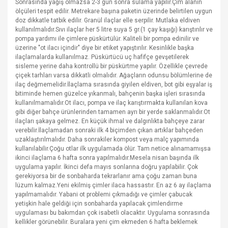
Sonrasında yağış olmazsa 2-3 gün sonra sulama yapılır.Çim alanın
ölçüleri tespit edilir. Metrekare başına paketin üzerinde belirtilen uygun
doz dikkatle tatbik edilir. Granül ilaçlar elle serpilir. Mutlaka eldiven
kullanılmalıdır.Sıvı ilaçlar her 5 litre suya 5 gr.(1 çay kaşığı) karıştırılır ve
pompa yardımı ile çimlere püskürtülür. Kaliteli bir pompa edinilir ve
üzerine "ot ilacı içindir" diye bir etiket yapıştırılır. Kesinlikle başka
ilaçlamalarda kullanılmaz. Püskürtücü uç hafifçe gevşetilerek
sisleme yerine daha kontrollü bir püskürtme yapılır. Özellikle çevrede
çiçek tarhları varsa dikkatli olmalıdır. Ağaçların odunsu bölümlerine de
ilaç değmemelidir.İlaçlama sırasında giyilen eldiven, bot gibi eşyalar iş
bitiminde hemen güzelce yıkanmalı, bahçenin başka işleri sırasında
kullanılmamalıdır.Ot ilacı, pompa ve ilaç karıştırmakta kullanılan kova
gibi diğer bahçe ürünlerinden tamamen ayrı bir yerde saklanmalıdır.Ot
ilaçları şakaya gelmez. En küçük ihmal ve dalgınlıkta bahçeye zarar
verebilir.İlaçlamadan sonraki ilk 4 biçimden çıkan artıklar bahçeden
uzaklaştırılmalıdır. Daha sonrakiler kompost veya malç yapımında
kullanılabilir.Çoğu otlar ilk uygulamada ölür. Tam netice alınamamışsa
ikinci ilaçlama 6 hafta sonra yapılmalıdır.Mesela nisan başında ilk
uygulama yapılır. İkinci defa mayıs sonlarına doğru yapılabilir. Çok
gerekiyorsa bir de sonbaharda tekrarlanır ama çoğu zaman buna
lüzum kalmaz.Yeni ekilmiş çimler ilaca hassastır. En az 6 ay ilaçlama
yapılmamalıdır. Yabani ot problemi çıkmadığı ve çimler çabucak
yetişkin hale geldiği için sonbaharda yapılacak çimlendirme
uygulaması bu bakımdan çok isabetli olacaktır. Uygulama sonrasında
kellikler görünebilir. Buralara yeni çim ekmeden 6 hafta beklemek