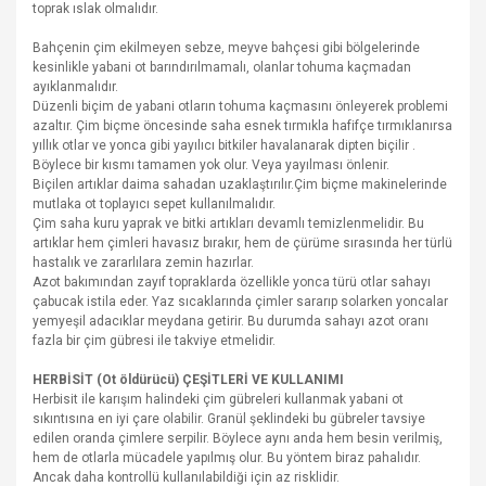
toprak ıslak olmalıdır.
Bahçenin çim ekilmeyen sebze, meyve bahçesi gibi bölgelerinde
kesinlikle yabani ot barındırılmamalı, olanlar tohuma kaçmadan
ayıklanmalıdır.
Düzenli biçim de yabani otların tohuma kaçmasını önleyerek problemi
azaltır. Çim biçme öncesinde saha esnek tırmıkla hafifçe tırmıklanırsa
yıllık otlar ve yonca gibi yayılıcı bitkiler havalanarak dipten biçilir .
Böylece bir kısmı tamamen yok olur. Veya yayılması önlenir.
Biçilen artıklar daima sahadan uzaklaştırılır.
Çim
biçme makinelerinde
mutlaka ot toplayıcı sepet kullanılmalıdır.
Çim saha kuru yaprak ve bitki artıkları devamlı temizlenmelidir. Bu
artıklar hem çimleri havasız bırakır, hem de çürüme sırasında her türlü
hastalık ve zararlılara zemin hazırlar.
Azot bakımından zayıf topraklarda özellikle yonca türü otlar sahayı
çabucak istila eder. Yaz sıcaklarında çimler sararıp solarken yoncalar
yemyeşil adacıklar meydana getirir. Bu durumda sahayı azot oranı
fazla bir çim gübresi ile takviye etmelidir.
HERBİSİT (Ot öldürücü) ÇEŞİTLERİ VE KULLANIMI
Herbisit ile karışım halindeki çim gübreleri kullanmak yabani ot
sıkıntısına en iyi çare olabilir. Granül şeklindeki bu gübreler tavsiye
edilen oranda çimlere serpilir. Böylece aynı anda hem besin verilmiş,
hem de otlarla mücadele yapılmış olur. Bu yöntem biraz pahalıdır.
Ancak daha kontrollü kullanılabildiği için az risklidir.