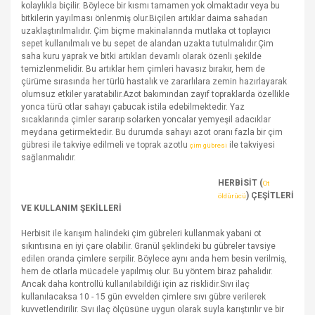
kolaylıkla biçilir. Böylece bir kısmı tamamen yok olmaktadır veya bu
bitkilerin yayılması önlenmiş olur.Biçilen artıklar daima sahadan
uzaklaştırılmalıdır. Çim biçme makinalarında mutlaka ot toplayıcı
sepet kullanılmalı ve bu sepet de alandan uzakta tutulmalıdır.Çim
saha kuru yaprak ve bitki artıkları devamlı olarak özenli şekilde
temizlenmelidir. Bu artıklar hem çimleri havasız bırakır, hem de
çürüme sırasında her türlü hastalık ve zararlılara zemin hazırlayarak
olumsuz etkiler yaratabilir.Azot bakımından zayıf topraklarda özellikle
yonca türü otlar sahayı çabucak istila edebilmektedir. Yaz
sıcaklarında çimler sararıp solarken yoncalar yemyeşil adacıklar
meydana getirmektedir. Bu durumda sahayı azot oranı fazla bir çim
gübresi ile takviye edilmeli ve toprak azotlu
ile takviyesi
çim gübresi
sağlanmalıdır.
HERBİSİT (
Ot
) ÇEŞİTLERİ
öldürücü
VE KULLANIM ŞEKİLLERİ
Herbisit ile karışım halindeki çim gübreleri kullanmak yabani ot
sıkıntısına en iyi çare olabilir. Granül şeklindeki bu gübreler tavsiye
edilen oranda çimlere serpilir. Böylece aynı anda hem besin verilmiş,
hem de otlarla mücadele yapılmış olur. Bu yöntem biraz pahalıdır.
Ancak daha kontrollü kullanılabildiği için az risklidir.Sıvı ilaç
kullanılacaksa 10 - 15 gün evvelden çimlere sıvı gübre verilerek
kuvvetlendirilir. Sıvı ilaç ölçüsüne uygun olarak suyla karıştırılır ve bir