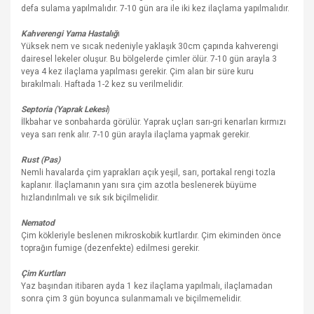
defa sulama yapılmalıdır. 7-10 gün ara ile iki kez ilaçlama yapılmalıdır.
Kahverengi Yama Hastalığ
ı
Yüksek nem ve sıcak nedeniyle yaklaşık 30cm çapında kahverengi
dairesel lekeler oluşur. Bu bölgelerde çimler ölür. 7-10 gün arayla 3
veya 4 kez ilaçlama yapılması gerekir. Çim alan bir süre kuru
bırakılmalı. Haftada 1-2 kez su verilmelidir.
Septoria (Yaprak Lekesi
)
İlkbahar ve sonbaharda görülür. Yaprak uçları sarı-gri kenarları kırmızı
veya sarı renk alır. 7-10 gün arayla ilaçlama yapmak gerekir.
Rust (Pas)
Nemli havalarda çim yaprakları açık yeşil, sarı, portakal rengi tozla
kaplanır. İlaçlamanın yanı sıra çim azotla beslenerek büyüme
hızlandırılmalı ve sık sık biçilmelidir.
Nematod
Çim kökleriyle beslenen mikroskobik kurtlardır. Çim ekiminden önce
toprağın fumige (dezenfekte) edilmesi gerekir.
Çim Kurtları
Yaz başından itibaren ayda 1 kez ilaçlama yapılmalı, ilaçlamadan
sonra çim 3 gün boyunca sulanmamalı ve biçilmemelidir.