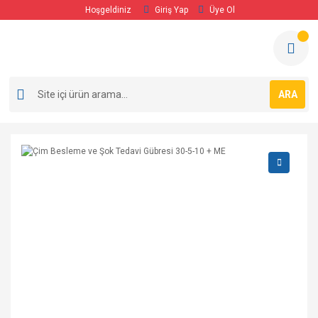
Hoşgeldiniz
Giriş Yap
Üye Ol
ARA