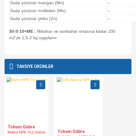
Suda çözünür mangan (Mn)
--
Suda çözünür molibden (Mo)
--
Suda çözünür çinko (Zn)
--
30-5-10+ME :
İlkbahar ve sonbahar ortasına kadar 100
m2'ye 1,5-2 kg uygulanır.
Bu ürünün fiyat bilgisi, resim, ürün açıklamalarında ve diğer
konularda yetersiz gördüğünüz noktaları öneri formunu
Bu ürüne ilk yorumu siz yapın!
Ürün hakkında henüz soru sorulmamış.
TAVSİYE ÜRÜNLER
kullanarak tarafımıza iletebilirsiniz.
Görüş ve önerileriniz için teşekkür ederiz.
Yorum Yaz
Soru Sor
Ürün resmi kalitesiz, bozuk veya görüntülenemiyor.
Ürün açıklamasında eksik bilgiler bulunuyor.
Ürün bilgilerinde hatalar bulunuyor.
Ürün fiyatı diğer sitelerden daha pahalı.
Bu ürüne benzer farklı alternatifler olmalı.
Tohum Gübre
Tohum Gübre
Matrix NPK Toz Gübre