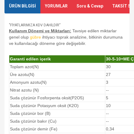
ÜRÜN BİLGİSİ
YORUMLAR
Soru & Cevap
TAKSİT SE
"FİYATLARIMIZA KDV DAHİLDİR”
Kullanım Dönemi ve Miktarları:
Tavsiye edilen miktarlar
genel olup
gübre
ihtiyacı toprak analizine, bitkinin durumuna
ve kullanılacağı döneme göre değişebilir.
Garanti edilen içerik
30-5-10+ME Ç
Toplam azot(N)
30
Üre azotu(N)
27
Amonyum azotu(N)
3
Nitrat azotu (N)
--
Suda çözünür Fosforpenta oksit(P2O5)
5
Suda çözünür Potasyum oksit (K2O)
10
Suda çözünür bor (B)
--
Suda çözünür bakır (Cu)
--
Suda çözünür demir (Fe)
0,34