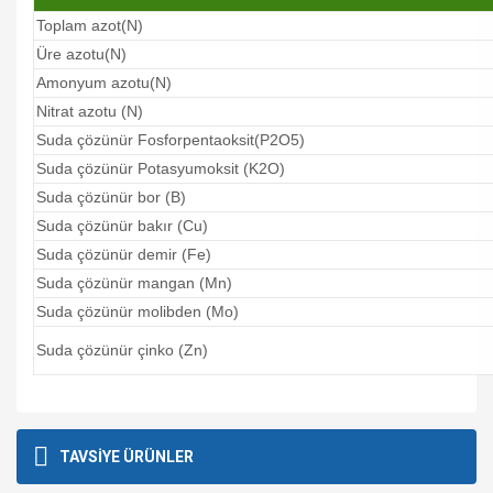
Toplam azot(N)
Üre azotu(N)
Amonyum azotu(N)
Nitrat azotu (N)
Suda çözünür Fosforpentaoksit(P2O5)
Suda çözünür Potasyumoksit (K2O)
Suda çözünür bor (B)
Suda çözünür bakır (Cu)
Suda çözünür demir (Fe)
Suda çözünür mangan (Mn)
Suda çözünür molibden (Mo)
Suda çözünür çinko (Zn)
Bu ürünün fiyat bilgisi, resim, ürün açıklamalarında ve diğer
konularda yetersiz gördüğünüz noktaları öneri formunu
Bu ürüne ilk yorumu siz yapın!
Ürün hakkında henüz soru sorulmamış.
TAVSİYE ÜRÜNLER
kullanarak tarafımıza iletebilirsiniz.
Görüş ve önerileriniz için teşekkür ederiz.