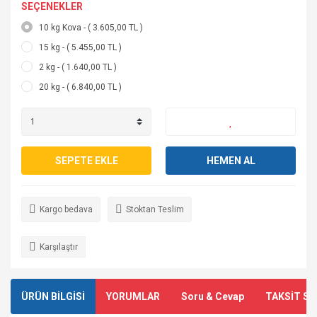
SEÇENEKLER
10 kg Kova - ( 3.605,00 TL )
15 kg - ( 5.455,00 TL )
2 kg - ( 1.640,00 TL )
20 kg - ( 6.840,00 TL )
SEPETE EKLE
HEMEN AL
Kargo bedava
Stoktan Teslim
Karşılaştır
ÜRÜN BİLGİSİ
YORUMLAR
Soru & Cevap
TAKSİT SE