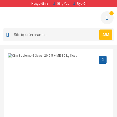
Hoşgeldiniz
Giriş Yap
Üye Ol
ARA