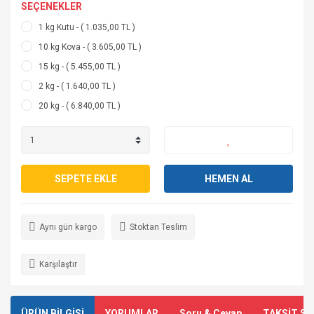
SEÇENEKLER
1 kg Kutu - ( 1.035,00 TL )
10 kg Kova - ( 3.605,00 TL )
15 kg - ( 5.455,00 TL )
2 kg - ( 1.640,00 TL )
20 kg - ( 6.840,00 TL )
SEPETE EKLE
HEMEN AL
Aynı gün kargo
Stoktan Teslim
Karşılaştır
ÜRÜN BİLGİSİ
YORUMLAR
Soru & Cevap
TAKSİT SE