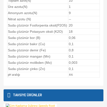
Toplam azot(N)
10
Üre azotu(N)
1
Amonyum azotu(N)
9
Nitrat azotu (N)
--
Suda çözünür Fosforpenta oksit(P2O5)
20
Suda çözünür Potasyum oksit (K2O)
18
Suda çözünür bor (B)
0,06
Suda çözünür bakır (Cu)
0,1
Suda çözünür demir (Fe)
0,8
Suda çözünür mangan (Mn)
0,1
Suda çözünür molibden (Mo)
0,003
Suda çözünür çinko (Zn)
0,1
pH aralığı
4-6
Bu ürünün fiyat bilgisi, resim, ürün açıklamalarında ve diğer
konularda yetersiz gördüğünüz noktaları öneri formunu
Bu ürüne ilk yorumu siz yapın!
Ürün hakkında henüz soru sorulmamış.
TAVSİYE ÜRÜNLER
kullanarak tarafımıza iletebilirsiniz.
Görüş ve önerileriniz için teşekkür ederiz.