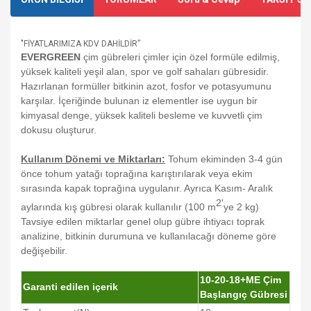
"FİYATLARIMIZA KDV DAHİLDİR”
EVERGREEN
çim gübreleri çimler için özel formüle edilmiş,
yüksek kaliteli yeşil alan, spor ve golf sahaları gübresidir.
Hazırlanan formüller bitkinin azot, fosfor ve potasyumunu
karşılar. İçeriğinde bulunan iz elementler ise uygun bir
kimyasal denge, yüksek kaliteli besleme ve kuvvetli çim
dokusu oluşturur.
Kullanım Dönemi ve Miktarları:
Tohum ekiminden 3-4 gün
önce tohum yatağı toprağına karıştırılarak veya ekim
sırasında kapak toprağına uygulanır. Ayrıca Kasım- Aralık
2'
aylarında kış gübresi olarak kullanılır (100 m
ye 2 kg)
Tavsiye edilen miktarlar genel olup gübre ihtiyacı toprak
analizine, bitkinin durumuna ve kullanılacağı döneme göre
değişebilir.
10-20-18+ME Çim
Garanti edilen içerik
Başlangıç Gübresi