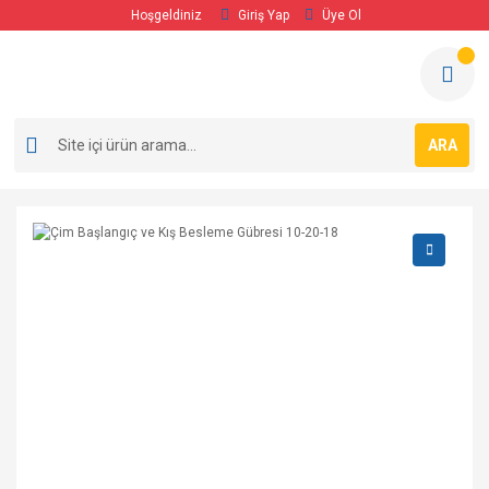
Hoşgeldiniz
Giriş Yap
Üye Ol
ARA